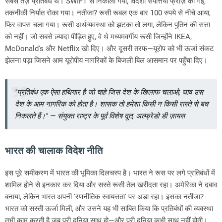
सबसे तेज़ प्रतिबंध थे। SWIFT से निकाला गया, विदेशी संपत्तियाँ फ्रीज़ की गईं,
तकनीकी निर्यात रोका गया। नतीजा? रूसी रूबल एक बार 100 रुपये से नीचे आया,
फिर वापस चला गया। रूसी अर्थव्यवस्था को झटका तो लगा, लेकिन पुतिन की सत्ता
को नहीं। जो सबसे ज़्यादा पीड़ित हुए, वे थे मध्यमवर्गीय रूसी जिन्होंने IKEA,
McDonald's और Netflix खो दिए। और दूसरी तरफ—यूरोप को भी ऊर्जा संकट
झेलना पड़ा जिसने आम यूरोपीय नागरिकों के बिजली बिल आसमान पर पहुँचा दिए।
"प्रतिबंध एक ऐसा हथियार है जो चाहे जिस देश के खिलाफ चलाओ, घाव उस
देश के आम नागरिक को होता है। शासक तो हमेशा किसी न किसी रास्ते से बच
निकलते हैं।"
— संयुक्त राष्ट्र के पूर्व विशेष दूत, अल्फ्रेडो डी ज़ायस
भारत की चालाक विदेश नीति
इस पूरे समीकरण में भारत की भूमिका दिलचस्प है। भारत ने रूस पर लगे प्रतिबंधों में
शामिल होने से इनकार कर दिया और सस्ते रूसी तेल खरीदता रहा। अमेरिका ने दबाव
बनाया, लेकिन भारत अपनी 'रणनीतिक स्वायत्तता' पर अड़ा रहा। इसका नतीजा?
भारत को सस्ती ऊर्जा मिली, और उसने यह भी साबित किया कि प्रतिबंधों की व्यवस्था
तभी काम करती है जब पूरी दुनिया साथ हो—और पूरी दुनिया कभी साथ नहीं होती।