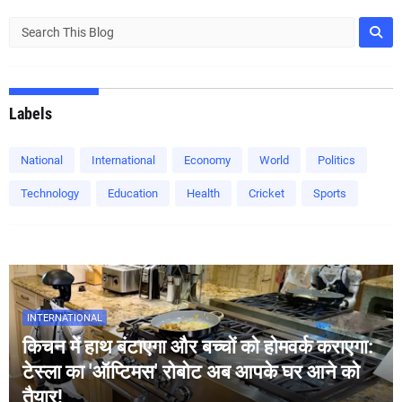
Labels
National
International
Economy
World
Politics
Technology
Education
Health
Cricket
Sports
INTERNATIONAL
किचन में हाथ बंटाएगा और बच्चों को होमवर्क कराएगा:
टेस्ला का 'ऑप्टिमस' रोबोट अब आपके घर आने को
तैयार!